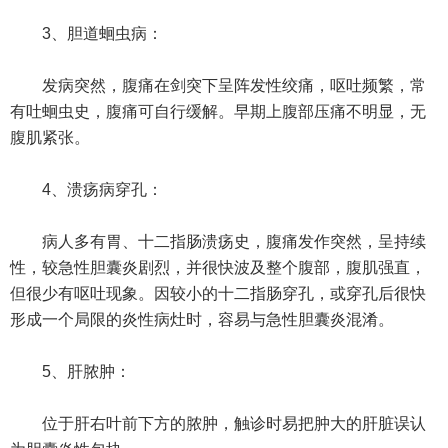
3、胆道蛔虫病：
发病突然，腹痛在剑突下呈阵发性绞痛，呕吐频繁，常
有吐蛔虫史，腹痛可自行缓解。早期上腹部压痛不明显，无
腹肌紧张。
4、溃疡病穿孔：
病人多有胃、十二指肠溃疡史，腹痛发作突然，呈持续
性，较急性胆囊炎剧烈，并很快波及整个腹部，腹肌强直，
但很少有呕吐现象。因较小的十二指肠穿孔，或穿孔后很快
形成一个局限的炎性病灶时，容易与急性胆囊炎混淆。
5、肝脓肿：
位于肝右叶前下方的脓肿，触诊时易把肿大的肝脏误认