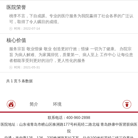
医院荣誉
桃李不言，下自成蹊。专业的医疗服务为我院赢得了社会各界的广泛认
可，取得了令人瞩目的成绩。
时间：2022-07-14
核心价值
服务宗旨 敬业惜缘 敬业 创造更好疗效；惜缘 一切为了健康。 办院宗
旨 为病人解难、为家属排忧，质量第一、病人至上 工作中心 让每位患
者都能享受到更好的治疗，更人性化的服务
时间：2021-05-31
共 1 页 5 条数据
简介
环境
联系电话：400-960-2898
医院地址：山东省青岛市崂山区株洲路177号科苑经二路北端 青岛静康中医肾脏病医
院