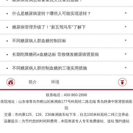
什么是糖尿病逆转？哪些人可能实现逆转？
糖尿病管理升级了！“新五驾马车”了解下
不同糖尿病人群血糖控制目标
长期吃降糖药≠血糖达标 导致继发糖尿病肾脏病
不同糖尿病人群控制血糖的三项实用措施
简介
环境
联系电话：400-960-2898
医院地址：山东省青岛市崂山区株洲路177号科苑经二路北端 青岛静康中医肾脏病医
院
交通：市内乘125、126、230株洲路车站下车，往北100米科苑经二纬三交界处
温馨提示：为节约您的时间和费用，本院将派专人专车免费接站、送站 预约接站
本站所有资料仅供参考 不能作为治疗及医疗依据 本站如有转载或引用文章涉及版权