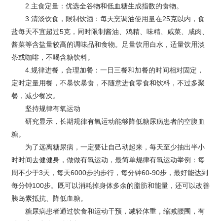
2.主食定量：优选全谷物和低血糖生成指数的食物。
3.清淡饮食，限制饮酒：每天烹调油使用量在25克以内，食
盐每天不宜超过5克，同时限制酱油、鸡精、味精、咸菜、咸肉、
酱菜等含盐量较高的调味品和食物。足量饮用白水，适量饮用淡
茶或咖啡，不喝含糖饮料。
4.规律进餐，合理加餐：一日三餐和加餐的时间相对固定，
定时定量用餐，不暴饮暴食，不随意进食零食和饮料，不过多聚
餐，减少餐次。
坚持规律有氧运动
研究显示，长期规律有氧运动能够降低糖尿病患者的空腹血
糖。
为了远离糖尿病，一定要让自己动起来，每天至少抽出半小
时时间去健健身，做做有氧运动，最简单规律有氧运动举例：每
周不少于3天，每天6000步的步行，每分钟60-90步，最好能达到
每分钟100步。既可以消耗掉身体多余的脂肪和能量，还可以改善
胰岛素抵抗、降低血糖。
糖尿病患者通过饮食和运动干预，减轻体重，缩减腰围，有