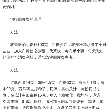
做体力劳动,防止过度的肥胖,因为肥胖是胆囊炎或胆结石的重
要诱因。
治疗胆囊炎的调理
方法一
取鲜嫩的小麦秆100克，白糖少许，将麦秆加水煮半小时
左右，加入白糖使之微甜，代茶饮，每次半小碗，每天3次。
此偏方可消炎利胆，适合急性胆囊炎患者。
方法二
红瓤西瓜14克，冻粉1.5克，白糖60克，香蕉油1滴，清
水90克。西瓜瓤去掉种子，切碎，挤出瓜汁，冻粉切成寸
段，在瓜汁中加白糖15克，放入冻粉煮化，搅均匀，凉透，
凝结成冻，即成西瓜酪。清水加入剩余白糖烧开，凉透，加
上香蕉油，把西瓜酪割成小块，在盘子四周浇上糖水即成。