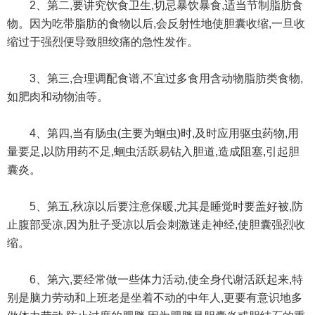
2、第二,要讲究饮食卫生,切忌暴饮暴食,适当节制脂肪食
物。因为吃带脂肪的食物以后,会反射性地使胆囊收缩,一旦收
缩过于强烈便导致胆绞痛的急性发作。
3、第三,合理调配食谱,不宜过多食用含动物脂肪类食物,
如肥肉和动物油等。
4、第四,当有肠虫(主要为蛔虫)时,及时应用驱虫药物,用
量要足,以防用药不足,蛔虫活跃易钻入胆道,造成阻塞,引起胆
囊炎。
5、第五,秋凉以后要注意保暖,尤其是睡觉时要盖好被,防
止腹部受凉,因为肚子受凉以后会刺激迷走神经,使胆囊强烈收
缩。
6、第六,要经常做一些体力活动,使全身代谢活跃起来,特
别是脑力劳动和上班老是坐着不动的中年人,更要有意识地多