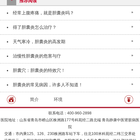
*
推荐阅读
经常上腹疼痛，就是胆囊炎吗？
得了胆囊炎怎么治疗？
天气寒冷，胆囊炎的高发期
治慢性胆囊炎的危害与疗
胆囊穴：胆囊炎的特效穴！
胆囊炎的常见病因，许多人不知道！
简介
环境
联系电话：400-960-2898
医院地址：山东省青岛市崂山区株洲路177号科苑经二路北端 青岛静康中医肾脏病医
院
交通：市内乘125、126、230株洲路车站下车，往北100米科苑经二纬三交界处