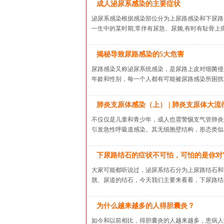
成人泌尿系感染的主要症状
泌尿系感染根据感染部位分为上尿路感染和下尿路
一生中的某时期,常伴有尿急、尿频,有时有耻骨上
揭秘导致尿路感染的5大危害
尿路感染又称泌尿系统感染，是尿路上皮对细菌侵
年龄和性别，每一个人都有可能被尿路感染所困
肺炎支原体感染（上） | 肺炎支原体大
不仅仅是儿童和青少年，成人也需警惕支气管肺炎
引发急性呼吸道感染。其无细胞壁结构，形态类
下尿路结石的症状不可怕，可怕的是你对
大家可能都听说过，泌尿系结石分为上尿路结石和
胱、尿道的结石，今天我们主要来看看，下尿路
为什么越来越多的人得胆囊炎？
如今和以前相比，得胆囊炎的人越来越多，患病人