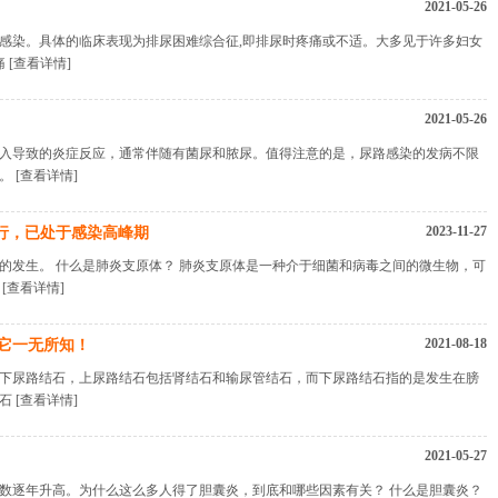
2021-05-26
感染。具体的临床表现为排尿困难综合征,即排尿时疼痛或不适。大多见于许多妇女
痛
[查看详情]
2021-05-26
入导致的炎症反应，通常伴随有菌尿和脓尿。值得注意的是，尿路感染的发病不限
扰。
[查看详情]
2023-11-27
流行，已处于感染高峰期
的发生。 什么是肺炎支原体？ 肺炎支原体是一种介于细菌和病毒之间的微生物，可
似
[查看详情]
2021-08-18
它一无所知！
下尿路结石，上尿路结石包括肾结石和输尿管结石，而下尿路结石指的是发生在膀
结石
[查看详情]
2021-05-27
数逐年升高。为什么这么多人得了胆囊炎，到底和哪些因素有关？ 什么是胆囊炎？