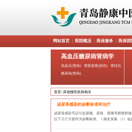
网站首页
医院概况
医保服务
医保团
高血压糖尿病肾病学
高血压(肾病)
肾脏损害(损伤)
肾结石
糖尿病(肾病)
首页
>
其他慢性疾病相关
泌尿系感染的诊断标准和治疗
泌尿道感染可以引起尿频、尿急、尿痛等膀胱刺激
以下几个方面作为诊断标准。 1.病史采集 （1）