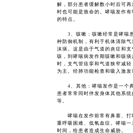
解，部分患者缓解数小时后可再
时也可能是致命的。哮喘发作有
的特点。
3、咳嗽：咳嗽经常是哮喘患
种防御机制，有利于机体清除气
沫痰。这是由于气道的炎症和支
咳，到哮喘病发作期咳嗽和咳痰
时，支气管痉挛和气道狭窄减轻
为主。经肺功能检查和吸入激发
4、其他：哮喘发作是一个典
患者常常同时伴发身体其他系统
等。
哮喘在发作前常有鼻塞、打喷
重呼吸困难、低氧血症。哮喘一
时间，给患者造成生命威胁。