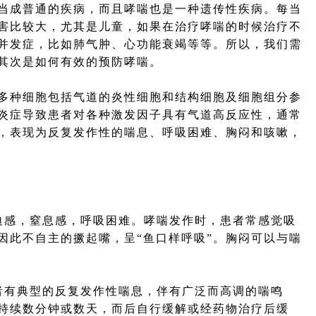
当成普通的疾病，而且哮喘也是一种遗传性疾病。每当
害比较大，尤其是儿童，如果在治疗哮喘的时候治疗不
并发症，比如肺气肿、心功能衰竭等等。所以，我们需
其次是如何有效的预防哮喘。
种细胞包括气道的炎性细胞和结构细胞及细胞组分参
炎症导致患者对各种激发因子具有气道高反应性，通常
，表现为反复发作性的喘息、呼吸困难、胸闷和咳嗽，
感，窒息感，呼吸困难。哮喘发作时，患者常感觉吸
因此不自主的撅起嘴，呈“鱼口样呼吸”。胸闷可以与喘
有典型的反复发作性喘息，伴有广泛而高调的喘鸣
持续数分钟或数天，而后自行缓解或经药物治疗后缓