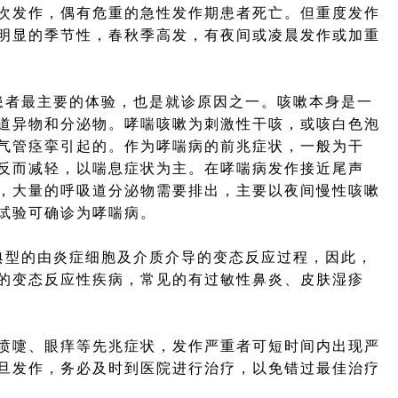
次发作，偶有危重的急性发作期患者死亡。但重度发作
明显的季节性，春秋季高发，有夜间或凌晨发作或加重
者最主要的体验，也是就诊原因之一。咳嗽本身是一
道异物和分泌物。哮喘咳嗽为刺激性干咳，或咳白色泡
气管痉挛引起的。作为哮喘病的前兆症状，一般为干
反而减轻，以喘息症状为主。在哮喘病发作接近尾声
，大量的呼吸道分泌物需要排出，主要以夜间慢性咳嗽
试验可确诊为哮喘病。
型的由炎症细胞及介质介导的变态反应过程，因此，
的变态反应性疾病，常见的有过敏性鼻炎、皮肤湿疹
嚏、眼痒等先兆症状，发作严重者可短时间内出现严
旦发作，务必及时到医院进行治疗，以免错过最佳治疗