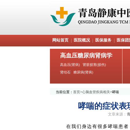
网站首页
医院概况
医保服务
医保团
高血压糖尿病肾病学
高血压(肾病)
肾脏损害(损伤)
肾结石
糖尿病(肾病)
当前位置：
首页
>
心脑血管疾病相关
>
哮喘
哮喘的症状表
文章来源：
在我们身边有很多哮喘患者，