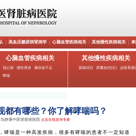
队
高血压糖尿病肾病学
心脑血管疾病相关
其他慢性疾病相关
来
心脑血管疾病相关
其他慢性疾病相关
冠心病
慢性胃炎
脑供血不足
尿路结石
胆囊炎(结石)
泌尿系感
哮喘
现都有哪些？你了解哮喘吗？
青岛静康中医肾脏病医院
点击在线咨询专家
哮喘是一种高发疾病，很多有哮喘的患者不一定知道