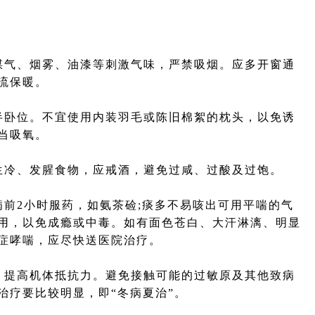
气、烟雾、油漆等刺激气味，严禁吸烟。应多开窗通
流保暖。
卧位。不宜使用内装羽毛或陈旧棉絮的枕头，以免诱
当吸氧。
冷、发腥食物，应戒酒，避免过咸、过酸及过饱。
2小时服药，如氨茶硷;痰多不易咳出可用平喘的气
用，以免成瘾或中毒。如有面色苍白、大汗淋漓、明显
症哮喘，应尽快送医院治疗。
提高机体抵抗力。避免接触可能的过敏原及其他致病
治疗要比较明显，即“冬病夏治”。